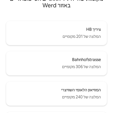
Werd
י