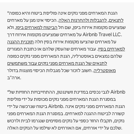
*הגנת המארחים מפני נזקים אינה פוליסת ביטוח והיא כפופה
לתנאים, להגבלות ולהחרגות האלה
.
הכיסוי אינו מגן על מארחים
שמציעים מקומות אירוח ביפן, שם חל
הביטוח למארחים ביפן
, ולא
על מארחים שמציעים מקומות אירוח דרך Airbnb Travel LLC.
על מארחים שהציעו מקומות אירוח בסין חלה
תוכנית ההגנה
למארחים בסין
.
עבור מארחים שהעסק שלהם או כתובת המגורים
שלהם נמצאים באוסטרליה, הגנת המארחים מפני נזקים כפופה
לתנאים של הגנת מארחים מפני נזקים עבור משתמשים
מאוסטרליה
. חשוב לזכור שכל מגבלות הכיסוי מוצגות בדולר
ארה"ב.
*לגבי נכסים במדינת וושינגטון, ההתחייבויות החוזיות של Airbnb
במסגרת הגנת המארחים מפני נזקים מכוסות על ידי פוליסת
ביטוח שנרכשה על ידי Airbnb. הגנת המארחים מפני נזקים אינה
קשורה לביטוח ההגנה למארחים. במסגרת הגנת המארחים מפני
נזקים, תקבלו החזר כספי על נזקים מסוימים שנגרמו לבית ולרכוש
שלכם על ידי אורחים, אם האורחים לא שילמו על הנזקים האלה.