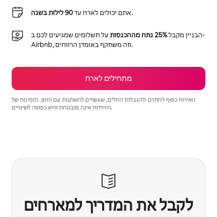
.
אתם יכולים לארח עד
90 לילות בשנה
הבניין מקבל
25% נתח מההכנסות
על תשלומים שמגיעים לכם ב-
Airbnb, וזה משתקף באומדן הרווחים.
מתחילים לארח
האירוח כפוף לחוקים ולהגבלות החלים, שעשויים להשתנות עם הזמן. הזמינוּת של
היחידות אינה מובטחת והיא כפופה לשינויים.
הרווחים הפוטנציאליים שלכם הם $741 לחודש
לקבל את המדריך למארחים