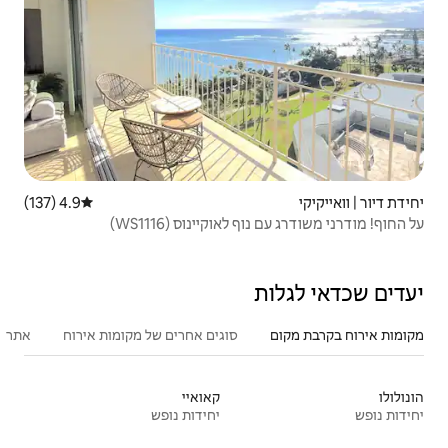
4.9 (137)
דירוג ממוצע של 4.9 מתוך 5, 137 ביקורות
קיינוס (WS1116)
סוגים אחרים של מקומות אירוח
אתרים פופולריים בקרבת מקום
פעילו
קאואיי
יחידות נופש