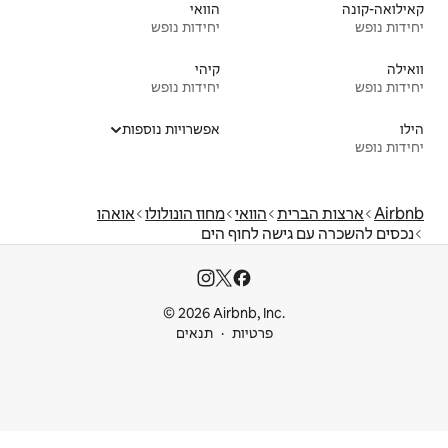
הוואי
יחידות נופש
קיהי
יחידות נופש
אפשרויות נוספות
אי
מחוז הונולולו
אואהו
וף הים
© 2026 Airbnb
ות
תנאים