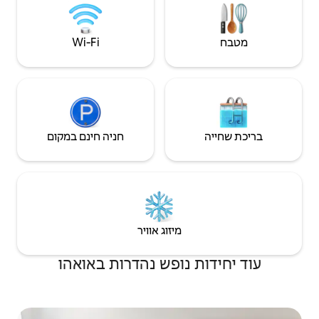
וגולף ממש כאן. הרפתקה, נוחות ושלווה
ממתינים לכם.
Wi‑Fi
חניה חינם במקום
יזוג אוויר
ופש נהדרות באואהו