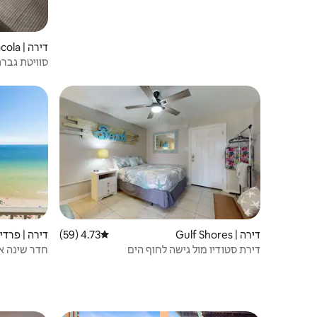
דירה | Downtown Pensacola
סוויטת גבר
נפתחת
דירה | Gulf Shores
4.73 (59)
דירוג ממוצע של 4.73 מתוך 5, 59 ביקורות
דירה | פרדיד
דירת סטודיו מול גישה לחוף הים
ג'קוזי | מכו