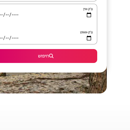
צ'ק-אין
צ'ק-אאוט
חיפוש