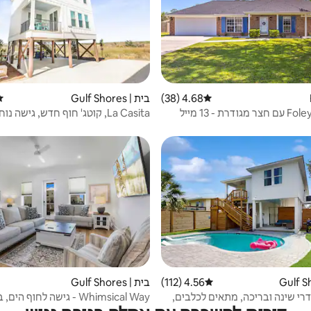
4.68 (38)
דירוג ממוצע של 4.68 מתוך 5, 38 ביקורות
בית | Gulf Shores
די
Foley Getaway עם חצר מגודרת - 13 מייל
La Casita, קוטג' חוף חדש, גישה נ
הים
4.56 (112)
דירוג ממוצע של 4.56 מתוך 5, 112 ביקורות
בית | Gulf Shores
 עם 3 חדרי שינה ובריכה, מתאים לכלבים,
Whimsical Way - גישה לחוף הי
נבנה בשנת 2025