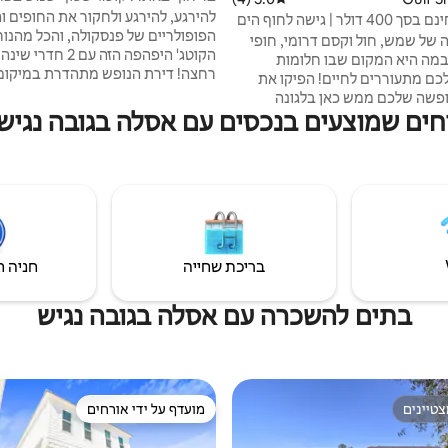
להירגע, להירגע ולחקור את החופים 
פעילויות בחינם בסך 400 דולר | גישה לחוף הים
הפופולריים של פנסקולה, והכל מהנו
 של שמש, חול וקסם דרומי, חופי
מה היא המקום שבו חלומות
רחצה! דירת הנופש מתהדרת במיקום
ם מתעוררים לחיים! הפיקו את
ליד החוף ובשירותים מדהימים לאורח
שה שלכם ממש כאן בלגונה
כמו בר ומסעדה שהופכים את הכיף עם
שמוצעים בנכסים עם אסלה בגובה נגיש באזור Beach
חילו את החופשה הנחוצה ביותר
חיה וקריוקי! כשאתם לא משתזפים לי
ם שפשוט אי אפשר לנצח אותו.
התקררו בפנים והזרימו את התוכנית 
ם תכלול גם כרטיסי כניסה
עליכם בטלוויזיה החכמה. צאו לעיר כד
לאטרקציות באזור בסך 400 דולר בחינם
מחיי לילה, מסעדות מאכלי ים טעימות
(להזמנות אחרי 1 במרץ)! תקבלו כרטיס אחד
ואטרקציות אייקוניות.
ום לאטרקציות הטובות ביותר באזור,
כולל פארק השעשועים ב-OWA, דייג ימי, שייט
ועוד!
בריכת שחייה
חניה ח
בתים להשכרה עם אסלה בגובה נגיש
טיינים
מועדף על ידי אורחים
טיינים
מועדף על ידי אורחים