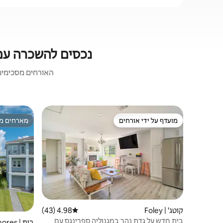
נכסים להשכרה עם אסלה
האורחים מסכימים:
מועדף על ידי אורחים
מארחים מצ
מועדף על ידי אורחים
מארחים מצ
קוטג' | Foley
4.98 (43)
דירוג ממוצע של 4.98 מתוך 5, 43 ביקורות
בית חדש על גדת נהר במגנוליה ספרינגס עם
בית | Gulf Shores