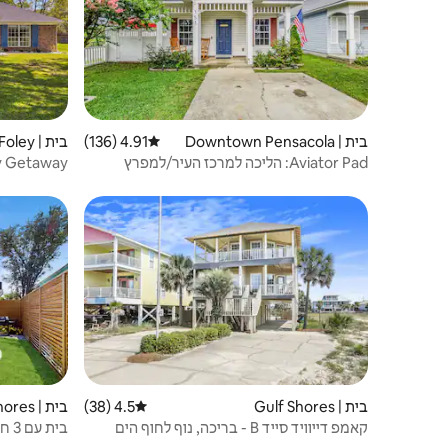
בית | Downtown Pensacola
4.91 (136)
דירוג ממוצע של 4.91 מתוך 5, 136 ביקורות
בית | Foley
Aviator Pad: הליכה למרכז העיר/למפרץ
וידידותי לכלבים
לחופים!
בית | Gulf Shores
4.5 (38)
דירוג ממוצע של 4.5 מתוך 5, 38 ביקורות
בית | Gulf Shores
קאמפ דייוויד סייד B - בריכה, נוף לחוף הים
בית
ליד המפרץ