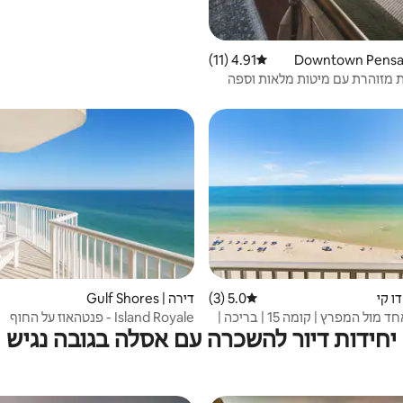
4.91 (11)
דירוג ממוצע של 4.91 מתוך 5, 11 ביקורות
ת מזוהרת עם מיטות מלאות וספה
ו קי
5.0 (3)
דירוג ממוצע של 5.0 מתוך 5, 3 ביקורות
דירה | Gulf Shores
חדר שינה אחד מול המפרץ | קומה 15 | בריכה |
Island Royale - פנטהאוז על החוף
יחידות דיור להשכרה עם אסלה בגובה נגיש
נת כביסה ומייבש