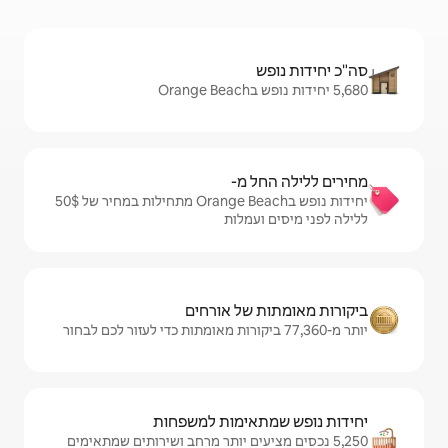
מ-
יחידות נופש בOrange Beach מתחילות במחיר של $‏50 ‏
מלות
ל אורחים
ימות למשפחות
עים יותר מרחב ושירותים שמתאימים