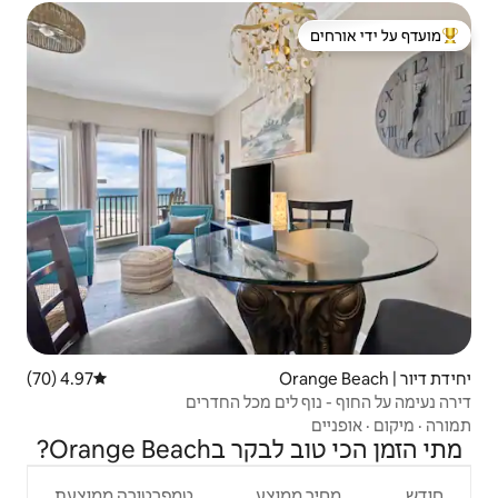
 ידי אורחים
4.97 (70)
דירוג ממוצע של 4.97 מתוך 5, 70 ביקורות
ם מכל החדרים
Orange B?
צע
טמפרטורה ממוצעת