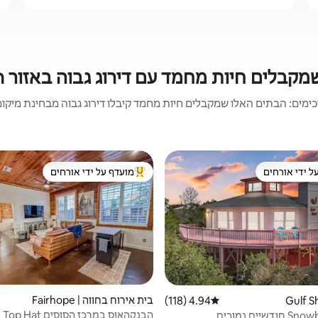
ים חיות מחמד עם דירוג גבוה באזור Orange Beach
מים: הבתים האלו שמקבלים חיות מחמד קיבלו דירוג גבוה מבחינת מיקום, נ
ל ידי אורחים
מועדף על ידי אורחים
 נכסים מועדפים על ידי אורחים
מוביל בקרב נכסים מועדפים על ידי א
בית אירוח בחווה | Fairhope
4.94 (118)
דירוג ממוצע של 4.94 מתוך 5, 118 ביקורות
הבנקהאוס במרכז הסוסים Top Hat
תעריפי Snowbird חודשיים נמוכים