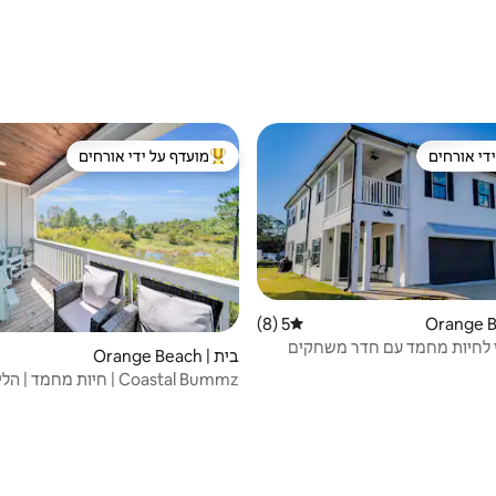
די אורחים
מועדף על ידי אורחים
די אורחים
מוביל בקרב נכסים מועדפים על ידי א
5 (8)
דירוג ממוצע של 5 מתוך 5, 8 ביקורות
י לחיות מחמד עם חדר משחקים
בית | Orange Beach
יה קהילתית
Coastal Bummz | חיות מחמד 
הים ולבריכה