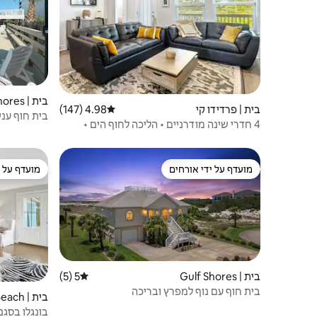
בית | Gulf Shores
בית | פרדידו קי
4.98 (147)
דירוג ממוצע של 4.98 מתוך 5, 147 ביקורות
בית חוף ענ
4 חדרי שינה מודרניים • הליכה לחוף הים •
וארקייד
הצעת הנחה של 15%!
מועדף על ידי אורחים
מועדף על י
מועדף על ידי אורחים
מועדף על י
בית | Gulf Shores
5 (5)
דירוג ממוצע של 5 מתוך 5, 5 ביקורות
בית חוף עם נוף למפרץ ובריכה
בית | Orange Beach
בונגלו בסגנון