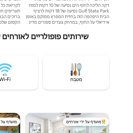
ראשיות - מרפסת גדולה - W
לנובמבר-פבר
דקה הליכה לחוף הים נסיעה של 10 דקות למזח
לקריאת כל 
Gulf State Park נסיעה של 18 דקות לרציף
תעריפים חוד
הבית היפהפה הזה בחזית המפרץ ממוקם באופן
אידיאלי על החוף, במרחק צעדים ספורים מדיג
הקסום שלכם
או מסיור בפארק לגון פאס. יש בה 4 חדרי שינה
מחוף פרטי ל
(2 הם חדרי אמבטיה צמודים), 4 חדרי אמבטיה,
מה שצריך לב
שירותים פופולריים לאורחים שמו
מטבח מאובזר היטב, והיא מושלמת למשפחה או
מציעים שלו
לקבוצת חברים. חלונות גדולים ודלתות הזזה
ותצפית על 
מזכוכית משתלבים בין מגורים פנימיים
לשקיעה. תשכ
וחיצוניים לשקיעות וזריחות מדהימות. בואו
הים במרפסת
לחוות את חופי המפרץ איתנו וללמוד עוד למטה
המרווח. עגל
בנובמבר-פ
מטבח
Wi‑Fi
מועדף על ידי אורחים
מועדף על י
מוביל בקרב נכסים מועדפים על ידי אורחים
מועדף על י