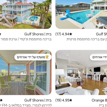
4.94 (17)
דירוג ממוצע של 4.94 מתוך 5, 17 ביקורות
בית | Gulf Shores
די
ק עם בריכה מחוממת פרטית
בריכה מחוממת וג'קוזי / ערכת סמור /
די אורחים
מועדף על ידי אורחים
די אורחים
מוביל בקרב נכסים מועדפים על ידי א
4.95 (19)
דירוג ממוצע של 4.95 מתוך 5, 19 ביקורות
בית | Gulf Shores
דירוג
 בייו
להירגע לגמרי, מצויד במלואו ב-FM יפה!