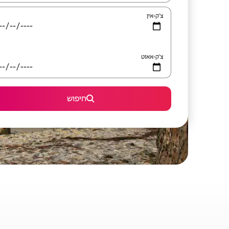
צ'ק-אין
צ'ק-אאוט
חיפוש