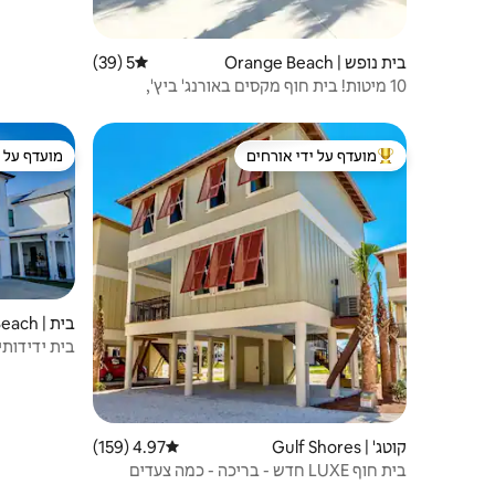
בית נופש | Orange Beach
5 (39)
דירוג ממוצע של 5 מתוך 5, 39 ביקורות
10 מיטות! בית חוף מקסים באורנג' ביץ',
אלבמה!
מועדף על ידי אורחים
מועדף על י
מוביל בקרב נכסים מועדפים על ידי אורחים
מועדף על י
בית | Orange Beach
בית ידידות
ובריכת שחי
קוטג' | Gulf Shores
4.97 (159)
דירוג ממוצע של 4.97 מתוך 5, 159 ביקורות
בית חוף LUXE חדש - בריכה - כמה צעדים
מחוף החול - חיות מחמד מותרות