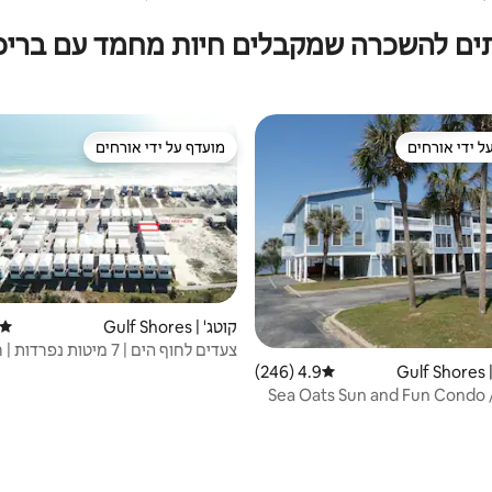
ים להשכרה שמקבלים חיות מחמד עם בריכ
ל ידי אורחים
מועדף על ידי אורחים
 נכסים מועדפים על ידי אורחים
מועדף על ידי אורחים
קוטג' | Gulf Shores
דירוג
צעדים לחוף הים | 7 מיטות נפ
| מנגל | בריכה
G
4.9 (246)
דירוג ממוצע של 4.9 מתוך 5, 246 ביקורות
Sea Oats Sun and Fun Condo /