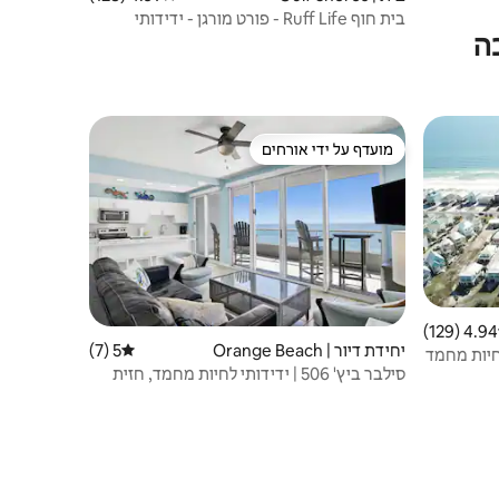
בית חוף Ruff Life - פורט מורגן - ידידותי
ה
לכלבים
מועדף על ידי אורחים
מועדף על ידי אורחים
4.94 (129)
 ממוצע של 4.94 מתוך 5, 129 ביקורות
יחידת דיור | Orange Beach
5 (7)
דירוג ממוצע של 5 מתוך 5, 7 ביקורות
רדות | חיות מחמד
סילבר ביץ' 506 | ידידותי לחיות מחמד, חזית
המפרץ הישירה