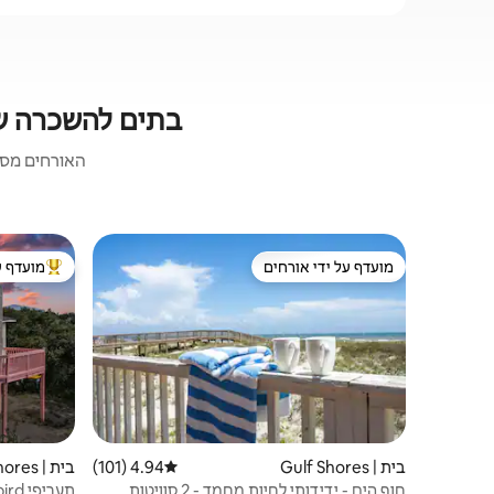
בתים להשכרה שמקבל
האורחים מסכי
מועדף על ידי אורחים
מועדף ע
מועדף על ידי אורחים
מוביל בקרב
בית | Gulf Shores
4.94 (101)
דירוג ממוצע של 4.94 מתוך 5, 101 ביקורות
בית | Gulf Shores
חוף הים - ידידותי לחיות מחמד - 2 סוויטות