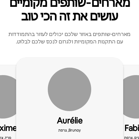
מארחים‑שותפים מקומיים
עושים את זה הכי טוב
מארחים‑שותפים באזור שלכם יכולים לעזור בהתמודדות
עם התקנות המקומיות ולגרום לנכס שלכם לבלוט.
Aurélie
xime
Fab
Brunoy, צרפת
יס, צרפת
פריז, צ