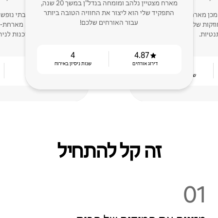
מארח מצטיין נלהב ומומחה בנדל"ן במשך 20 שנה,
התפקיד שלי הוא ליצור את החוויה הטובה ביותר
201 ולאחר מכן מארח מצטיין, אני ספק
עבור האורחים שלכם!
קות שלי: תגובתיות, איכות
מארחת מצטיינת, מארחת-ש
נטיות.
שותפה של סוכנות לניה
4
4.87
דירוג אורחים
שנות ניסיון באירוח
4.84
11
שנות ניסיון באירוח
דירוג אורחים
זה קל להתחיל
01