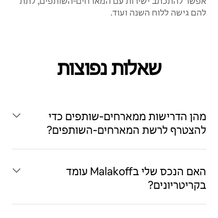
אפשר להתכתב ישירות עם המארחים‑השותפים, לתת
להם גישה ללוח השנה ועוד.
שאלות נפוצות
מהן הדרישות ממארחים‑שותפים כדי
להצטרף לרשת המארחים‑השותפים?
האם הנכס שלי בMalakoff עומד
בקריטריונים?