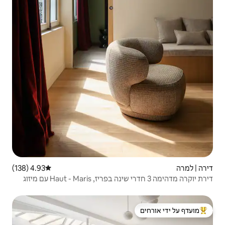
4.93 (138)
דירוג ממוצע של 4.93 מתוך 5, 138 ביקורות
דירת יוקרה מדהימה 3 חדרי שינה בפריז, Haut - Maris עם מיזוג
 ידי אורחים