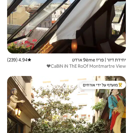
4.94 (239)
דירוג ממוצע של 4.94 מתוך 5, 239 ביקורות
 ידי אורחים