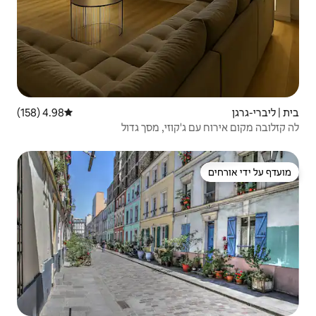
4.98 (158)
דירוג ממוצע של 4.98 מתוך 5, 158 ביקורות
זי, מסך גדול