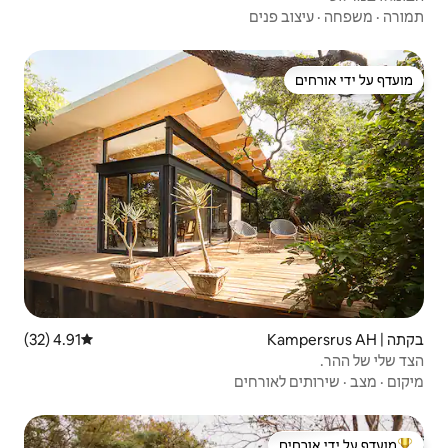
4.91 (32)
דירוג ממוצע של 4.91 מתוך 5, 32 ביקורות
ים